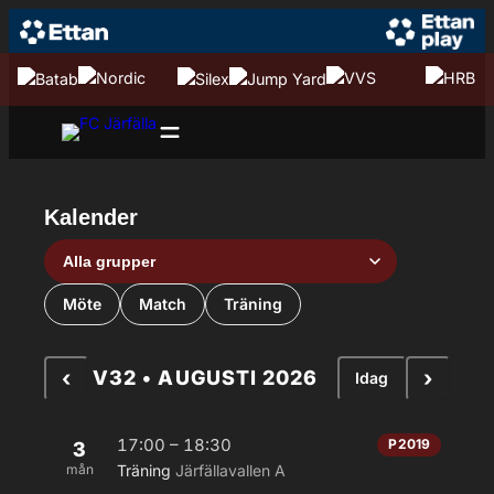
Hoppa till innehåll
Hoppa
till
innehåll
Kalender
Grupp
Aktivitetstyp
Möte
Match
Träning
‹
›
V32 • AUGUSTI 2026
Idag
17:00 – 18:30
P2019
3
mån
Träning
Järfällavallen A