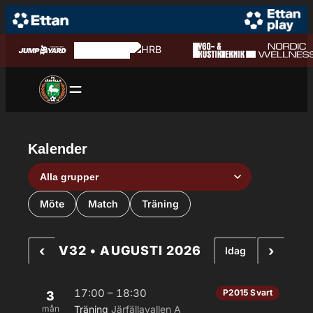
Hoppa till innehåll
Hoppa
till
innehåll
Kalender
Grupp
Aktivitetstyp
Möte
Match
Träning
‹
›
V32 • AUGUSTI 2026
Idag
17:00 – 18:30
P2015 Svart
3
mån
Träning
Järfällavallen A