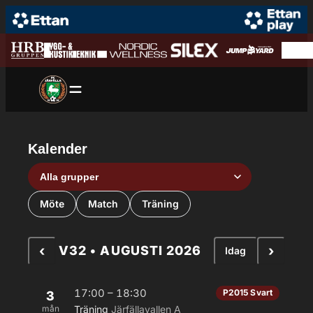
Hoppa till innehåll
Hoppa
till
innehåll
Kalender
Grupp
Aktivitetstyp
Möte
Match
Träning
‹
›
V32 • AUGUSTI 2026
Idag
17:00 – 18:30
P2015 Svart
3
mån
Träning
Järfällavallen A