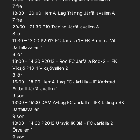
7
fre
18:30 – 20:00
Herr A-Lag
Träning
Järfällavallen A
7
fre
20:00 – 21:30
P19
Träning
Järfällavallen A
8
lör
11:30 – 13:00
P2012
FC Järfälla 1 – FK Bromma Vit
Järfällavallen 1
8
lör
13:00 – 14:30
P2013 – Röd
FC Järfälla Röd-2 – IFK
Viksjö P13-1
Viksjövallen 2
8
lör
16:00 – 18:00
Herr A-Lag
FC Järfälla – IF Karlstad
Fotboll
Järfällavallen 1
9
sön
13:00 – 15:00
DAM A-Lag
FC Järfälla – IFK Lidingö BK
Järfällavallen 1
9
sön
13:00 – 14:30
P2012
Ursvik IK Blå – FC Järfälla 2
Örvallen 1
9
sön