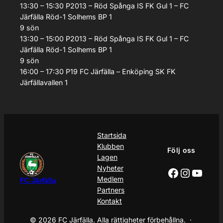
13:30 – 15:30
P2013 – Röd
Spånga IS FK Gul 1 – FC
Järfälla Röd-1
Solhems BP 1
9
sön
13:30 – 15:00
P2013 – Röd
Spånga IS FK Gul 1 – FC
Järfälla Röd-1
Solhems BP 1
9
sön
16:00 – 17:30
P19
FC Järfälla – Enköping SK FK
Järfällavallen 1
Startsida
Klubben
Följ oss
Lagen
Nyheter
Facebook
Instagr
YouT
Medlem
FC Järfälla
Partners
Kontakt
© 2026 FC Järfälla. Alla rättigheter förbehållna. ·