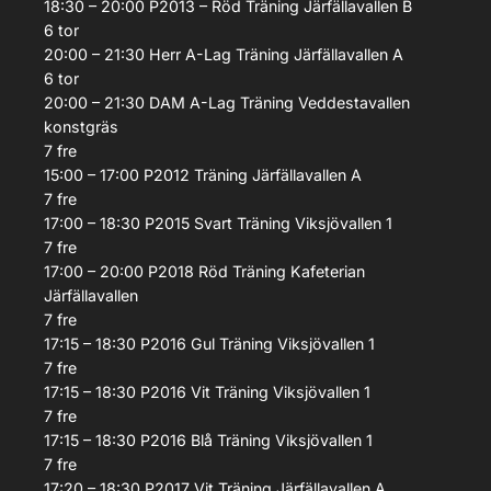
18:30 – 20:00
P2013 – Röd
Träning
Järfällavallen B
6
tor
20:00 – 21:30
Herr A-Lag
Träning
Järfällavallen A
6
tor
20:00 – 21:30
DAM A-Lag
Träning
Veddestavallen
konstgräs
7
fre
15:00 – 17:00
P2012
Träning
Järfällavallen A
7
fre
17:00 – 18:30
P2015 Svart
Träning
Viksjövallen 1
7
fre
17:00 – 20:00
P2018 Röd
Träning
Kafeterian
Järfällavallen
7
fre
17:15 – 18:30
P2016 Gul
Träning
Viksjövallen 1
7
fre
17:15 – 18:30
P2016 Vit
Träning
Viksjövallen 1
7
fre
17:15 – 18:30
P2016 Blå
Träning
Viksjövallen 1
7
fre
17:20 – 18:30
P2017 Vit
Träning
Järfällavallen A