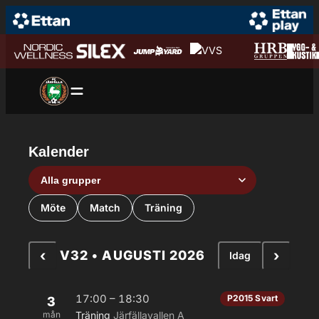
Hoppa till innehåll
Hoppa
till
innehåll
Kalender
Grupp
Aktivitetstyp
Möte
Match
Träning
‹
›
V32 • AUGUSTI 2026
Idag
17:00 – 18:30
P2015 Svart
3
mån
Träning
Järfällavallen A