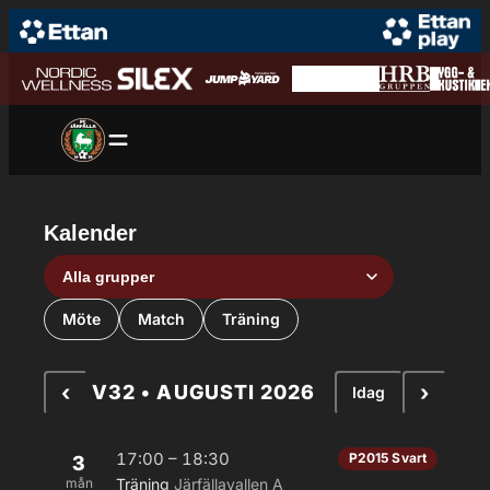
Hoppa till innehåll
Hoppa
till
innehåll
Kalender
Grupp
Aktivitetstyp
Möte
Match
Träning
‹
›
V32 • AUGUSTI 2026
Idag
17:00 – 18:30
P2015 Svart
3
mån
Träning
Järfällavallen A