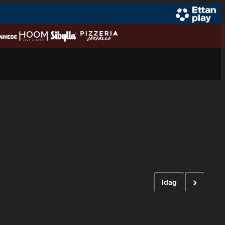
›
Idag