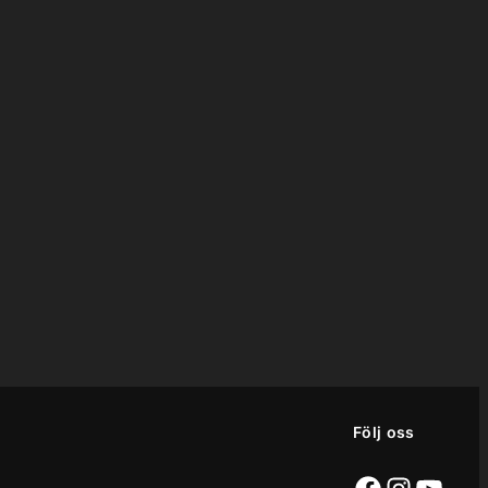
Följ oss
Facebook
Instag
YouT