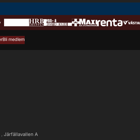
er
Bli medlem
g
Järfällavallen A