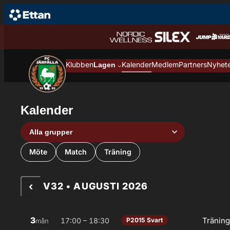
Hoppa till innehåll
Hoppa
till
innehåll
Klubben
Kalender
Medlem
Partners
Nyhet
Lagen
Kalender
Grupp
Aktivitetstyp
Möte
Match
Träning
‹
V32 • AUGUSTI 2026
3
Tränin
17:00 – 18:30
P2015 Svart
mån