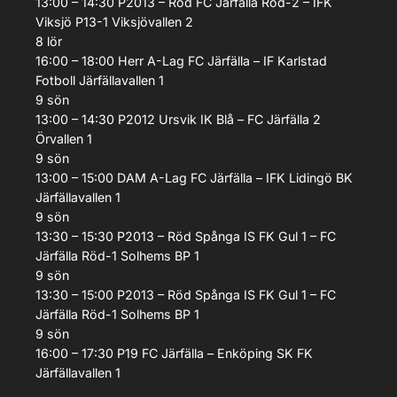
13:00 – 14:30
P2013 – Röd
FC Järfälla Röd-2 – IFK
Viksjö P13-1
Viksjövallen 2
8
lör
16:00 – 18:00
Herr A-Lag
FC Järfälla – IF Karlstad
Fotboll
Järfällavallen 1
9
sön
13:00 – 14:30
P2012
Ursvik IK Blå – FC Järfälla 2
Örvallen 1
9
sön
13:00 – 15:00
DAM A-Lag
FC Järfälla – IFK Lidingö BK
Järfällavallen 1
9
sön
13:30 – 15:30
P2013 – Röd
Spånga IS FK Gul 1 – FC
Järfälla Röd-1
Solhems BP 1
9
sön
13:30 – 15:00
P2013 – Röd
Spånga IS FK Gul 1 – FC
Järfälla Röd-1
Solhems BP 1
9
sön
16:00 – 17:30
P19
FC Järfälla – Enköping SK FK
Järfällavallen 1