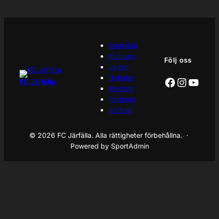
Startsida
Klubben
Följ oss
Lagen
Nyheter
Facebook
Instagr
YouT
FC Järfälla
Medlem
Partners
Kontakt
© 2026 FC Järfälla. Alla rättigheter förbehållna. ·
Powered by SportAdmin