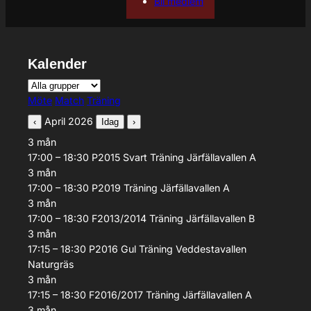
Bli medlem
Kalender
Grupp
Aktivitetstyp
Möte
Match
Träning
April 2026
‹
Idag
›
3
mån
17:00 – 18:30
P2015 Svart
Träning
Järfällavallen A
3
mån
17:00 – 18:30
P2019
Träning
Järfällavallen A
3
mån
17:00 – 18:30
F2013/2014
Träning
Järfällavallen B
3
mån
17:15 – 18:30
P2016 Gul
Träning
Veddestavallen
Naturgräs
3
mån
17:15 – 18:30
F2016/2017
Träning
Järfällavallen A
3
mån