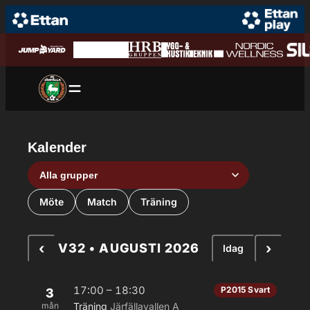
Hoppa till innehåll
Hoppa
till
innehåll
Kalender
Grupp
Aktivitetstyp
Möte
Match
Träning
‹
›
V32 • AUGUSTI 2026
Idag
17:00 – 18:30
P2015 Svart
3
mån
Träning
Järfällavallen A