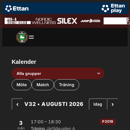
Hoppa till innehåll
Hoppa
till
innehåll
Kalender
Grupp
Aktivitetstyp
Möte
Match
Träning
‹
›
V32 • AUGUSTI 2026
Idag
17:00 – 18:30
P2019
3
mån
Träning
Järfällavallen A