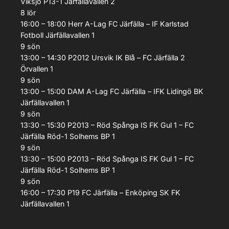
Viksjö P13-1
Järfällavallen 2
8
lör
16:00 – 18:00
Herr A-Lag
FC Järfälla – IF Karlstad
Fotboll
Järfällavallen 1
9
sön
13:00 – 14:30
P2012
Ursvik IK Blå – FC Järfälla 2
Örvallen 1
9
sön
13:00 – 15:00
DAM A-Lag
FC Järfälla – IFK Lidingö BK
Järfällavallen 1
9
sön
13:30 – 15:30
P2013 – Röd
Spånga IS FK Gul 1 – FC
Järfälla Röd-1
Solhems BP 1
9
sön
13:30 – 15:00
P2013 – Röd
Spånga IS FK Gul 1 – FC
Järfälla Röd-1
Solhems BP 1
9
sön
16:00 – 17:30
P19
FC Järfälla – Enköping SK FK
Järfällavallen 1