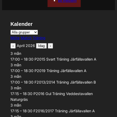
Bli medlem
Kalender
Grupp
Aktivitetstyp
Möte
Match
Träning
April 2026
‹
Idag
›
3
mån
17:00 – 18:30
P2015 Svart
Träning
Järfällavallen A
3
mån
17:00 – 18:30
P2019
Träning
Järfällavallen A
3
mån
17:00 – 18:30
F2013/2014
Träning
Järfällavallen B
3
mån
17:15 – 18:30
P2016 Gul
Träning
Veddestavallen
Naturgräs
3
mån
17:15 – 18:30
F2016/2017
Träning
Järfällavallen A
3
mån