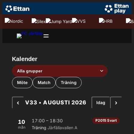
Hoppa till innehåll
Hoppa
till
innehåll
Kalender
Grupp
Aktivitetstyp
Möte
Match
Träning
‹
›
V33 • AUGUSTI 2026
Idag
17:00 – 18:30
P2015 Svart
10
mån
Träning
Järfällavallen A