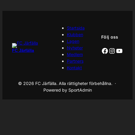
Startsida
Klubben
Följ oss
Lagen
Nyheter
Facebook
Instagr
YouT
FC Järfälla
Medlem
Partners
Kontakt
© 2026 FC Järfälla. Alla rättigheter förbehållna. ·
Powered by SportAdmin