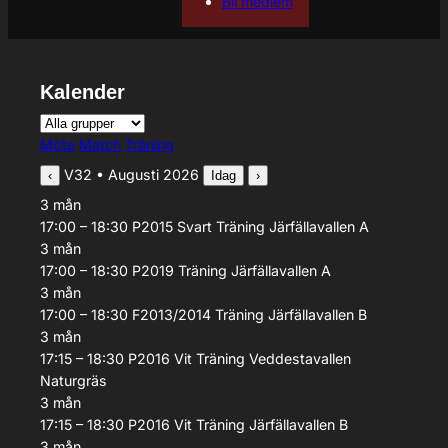
Bli medlem
Kalender
Grupp
Aktivitetstyp
Möte
Match
Träning
V32 • Augusti 2026
‹
Idag
›
3
mån
17:00 – 18:30
P2015 Svart
Träning
Järfällavallen A
3
mån
17:00 – 18:30
P2019
Träning
Järfällavallen A
3
mån
17:00 – 18:30
F2013/2014
Träning
Järfällavallen B
3
mån
17:15 – 18:30
P2016 Vit
Träning
Veddestavallen
Naturgräs
3
mån
17:15 – 18:30
P2016 Vit
Träning
Järfällavallen B
3
mån