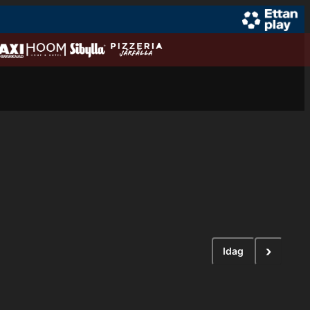
›
Idag