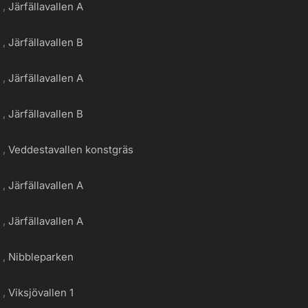
g
Järfällavallen A
g
Järfällavallen B
g
Järfällavallen A
g
Järfällavallen B
g
Veddestavallen konstgräs
g
Järfällavallen A
g
Järfällavallen A
g
Nibbleparken
g
Viksjövallen 1