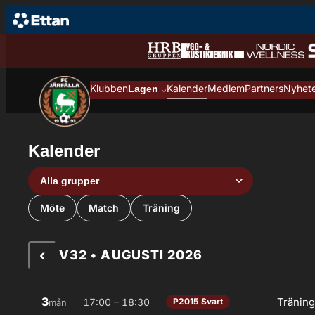
Hoppa till innehåll
Hoppa
till
innehåll
Klubben
Kalender
Medlem
Partners
Nyhet
Lagen
Kalender
Grupp
Aktivitetstyp
Möte
Match
Träning
‹
V32 • AUGUSTI 2026
3
Tränin
17:00 – 18:30
P2015 Svart
mån