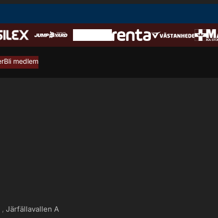
er
Bli medlem
g
Järfällavallen A