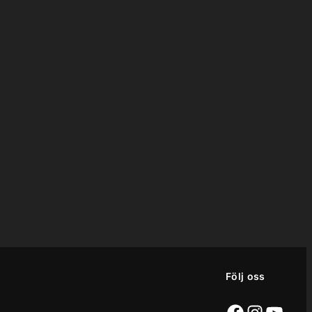
Följ oss
Facebook
Instag
YouT