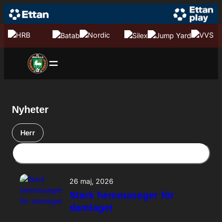
Hoppa till innehåll
Hoppa
till
innehåll
Nyheter
Herr
26 maj, 2026
Stark hemmaseger för
damlaget