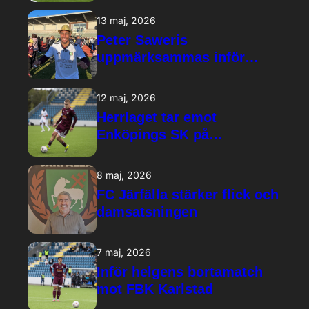
13 maj, 2026
Peter Saweris
uppmärksammas inför
kvällens hemmamatch
12 maj, 2026
Herrlaget tar emot
Enköpings SK på
Järfällavallen
8 maj, 2026
FC Järfälla stärker flick och
damsatsningen
7 maj, 2026
Inför helgens bortamatch
mot FBK Karlstad