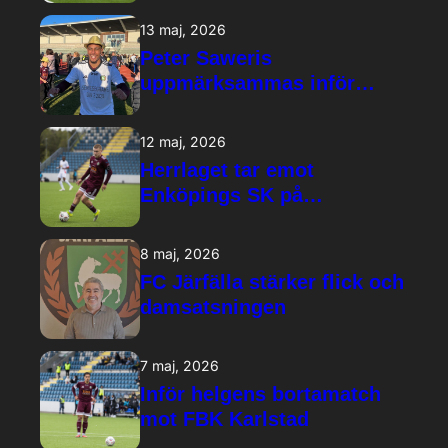
13 maj, 2026
Peter Saweris
uppmärksammas inför
kvällens hemmamatch
12 maj, 2026
Herrlaget tar emot
Enköpings SK på
Järfällavallen
8 maj, 2026
FC Järfälla stärker flick och
damsatsningen
7 maj, 2026
Inför helgens bortamatch
mot FBK Karlstad