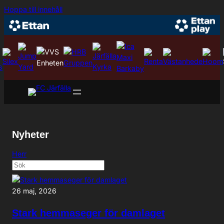
Hoppa
Hoppa till innehåll
till
innehåll
Nyheter
Herr
26 maj, 2026
Stark hemmaseger för damlaget