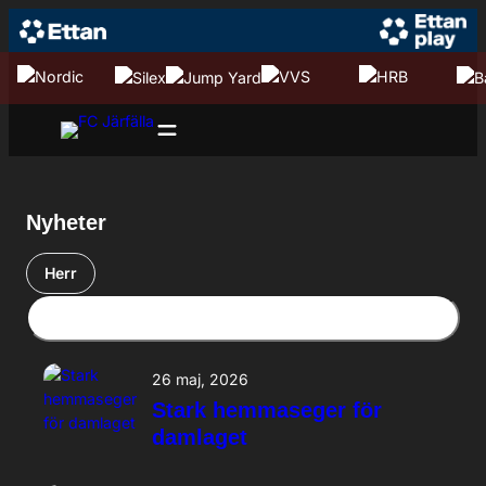
Hoppa till innehåll
Hoppa
till
innehåll
Nyheter
Herr
26 maj, 2026
Stark hemmaseger för
damlaget