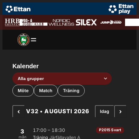
Hoppa till innehåll
Hoppa
till
innehåll
Kalender
Grupp
Aktivitetstyp
Möte
Match
Träning
‹
›
V32 • AUGUSTI 2026
Idag
17:00 – 18:30
P2015 Svart
3
mån
Träning
Järfällavallen A