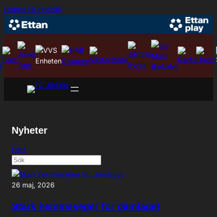
Hoppa
Hoppa till innehåll
till
innehåll
Nyheter
Herr
26 maj, 2026
Stark hemmaseger för damlaget